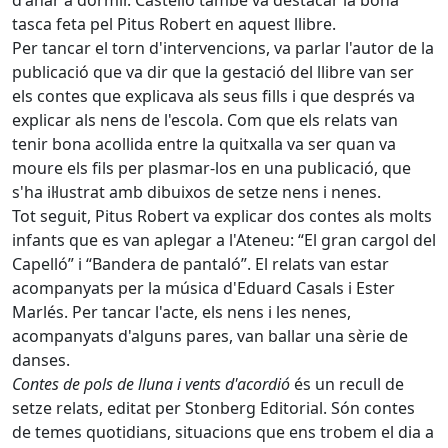
d'anar a dormir. Castelló també va destacar la bona
tasca feta pel Pitus Robert en aquest llibre.
Per tancar el torn d'intervencions, va parlar l'autor de la
publicació que va dir que la gestació del llibre van ser
els contes que explicava als seus fills i que després va
explicar als nens de l'escola. Com que els relats van
tenir bona acollida entre la quitxalla va ser quan va
moure els fils per plasmar-los en una publicació, que
s'ha il·lustrat amb dibuixos de setze nens i nenes.
Tot seguit, Pitus Robert va explicar dos contes als molts
infants que es van aplegar a l'Ateneu: “El gran cargol del
Capelló” i “Bandera de pantaló”. El relats van estar
acompanyats per la música d'Eduard Casals i Ester
Marlés. Per tancar l'acte, els nens i les nenes,
acompanyats d'alguns pares, van ballar una sèrie de
danses.
Contes de pols de lluna i vents d'acordió
és un recull de
setze relats, editat per Stonberg Editorial. Són contes
de temes quotidians, situacions que ens trobem el dia a