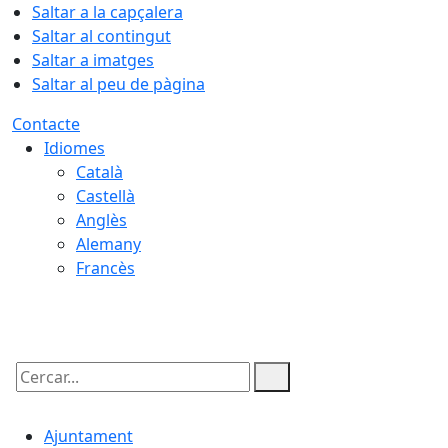
Saltar a la capçalera
Saltar al contingut
Saltar a imatges
Saltar al peu de pàgina
Contacte
Idiomes
Català
Castellà
Anglès
Alemany
Francès
06.08.2026 | 19:44
Cercar:
Ajuntament