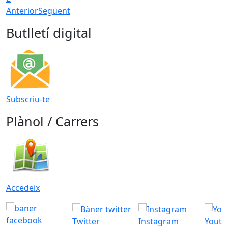
Anterior
Següent
Butlletí digital
Subscriu-te
Plànol / Carrers
Accedeix
Twitter
Instagram
Youtu