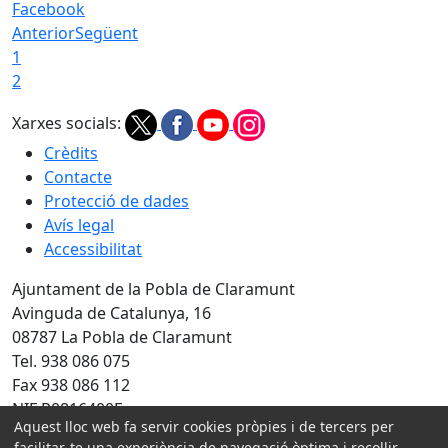
Facebook
Anterior
Següent
1
2
Xarxes socials:
Crèdits
Contacte
Protecció de dades
Avís legal
Accessibilitat
Ajuntament de la Pobla de Claramunt
Avinguda de Catalunya, 16
08787 La Pobla de Claramunt
Tel. 938 086 075
Fax 938 086 112
NIF P0816400F
Aquest lloc web fa servir cookies pròpies i de tercers per
facilitar-te una experiència de navegació òptima i recollir