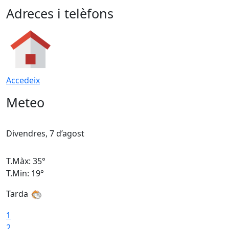
Adreces i telèfons
Accedeix
Meteo
Divendres, 7 d’agost
D
T.Màx: 35°
T
T.Min: 19°
T
Tarda
T
1
2