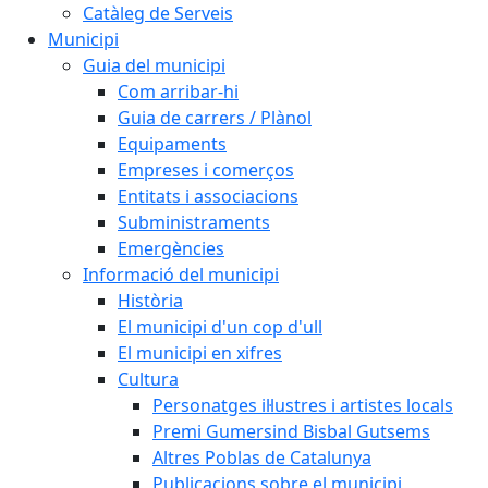
Catàleg de Serveis
Municipi
Guia del municipi
Com arribar-hi
Guia de carrers / Plànol
Equipaments
Empreses i comerços
Entitats i associacions
Subministraments
Emergències
Informació del municipi
Història
El municipi d'un cop d'ull
El municipi en xifres
Cultura
Personatges il·lustres i artistes locals
Premi Gumersind Bisbal Gutsems
Altres Poblas de Catalunya
Publicacions sobre el municipi