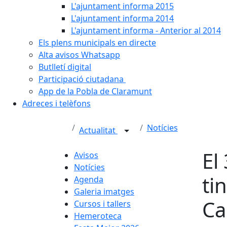
L'ajuntament informa 2015
L'ajuntament informa 2014
L'ajuntament informa - Anterior al 2014
Els plens municipals en directe
Alta avisos Whatsapp
Butlletí digital
Participació ciutadana
App de la Pobla de Claramunt
Adreces i telèfons
Notícies
Actualitat
El
Avisos
Notícies
ti
Agenda
Galeria imatges
Ca
Cursos i tallers
Hemeroteca