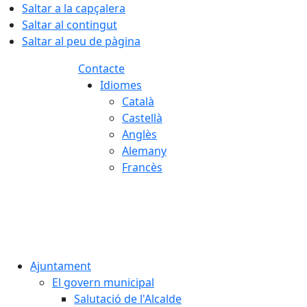
Saltar a la capçalera
Saltar al contingut
Saltar al peu de pàgina
Contacte
Idiomes
Català
Castellà
Anglès
Alemany
Francès
07.08.2026 | 13:40
Ajuntament
El govern municipal
Salutació de l'Alcalde