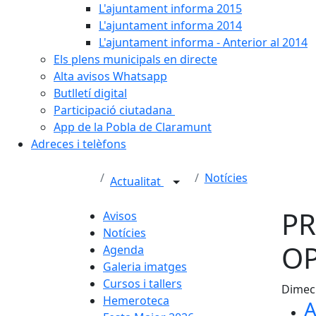
L'ajuntament informa 2015
L'ajuntament informa 2014
L'ajuntament informa - Anterior al 2014
Els plens municipals en directe
Alta avisos Whatsapp
Butlletí digital
Participació ciutadana
App de la Pobla de Claramunt
Adreces i telèfons
Notícies
Actualitat
PR
Avisos
Notícies
OP
Agenda
Galeria imatges
Cursos i tallers
Dimecr
Hemeroteca
A