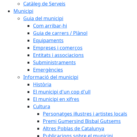
Catàleg de Serveis
Municipi
Guia del municipi
Com arribar-hi
Guia de carrers / Plànol
Equipaments
Empreses i comerços
Entitats i associacions
Subministraments
Emergències
Informació del municipi
Història
El municipi d'un cop d'ull
El municipi en xifres
Cultura
Personatges il·lustres i artistes locals
Premi Gumersind Bisbal Gutsems
Altres Poblas de Catalunya
Publicacions sobre el municipi