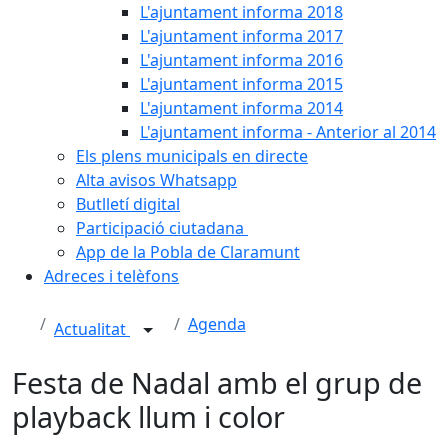
L'ajuntament informa 2018
L'ajuntament informa 2017
L'ajuntament informa 2016
L'ajuntament informa 2015
L'ajuntament informa 2014
L'ajuntament informa - Anterior al 2014
Els plens municipals en directe
Alta avisos Whatsapp
Butlletí digital
Participació ciutadana
App de la Pobla de Claramunt
Adreces i telèfons
Agenda
Actualitat
Festa de Nadal amb el grup de
playback llum i color