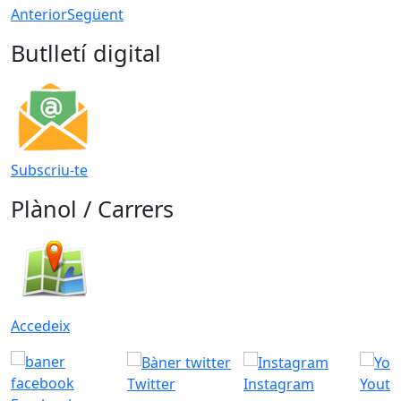
Anterior
Següent
Butlletí digital
Subscriu-te
Plànol / Carrers
Accedeix
Twitter
Instagram
Youtu