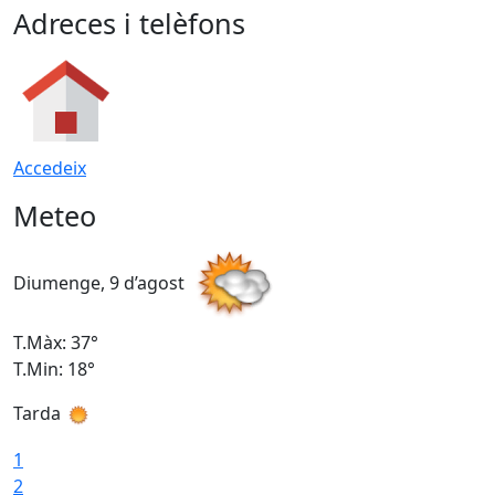
Adreces i telèfons
Accedeix
Meteo
Diumenge, 9 d’agost
D
T.Màx: 37°
T
T.Min: 18°
T
Tarda
T
1
2