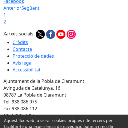
Facebook
Anterior
Següent
1
2
Xarxes socials:
Crèdits
Contacte
Protecció de dades
Avís legal
Accessibilitat
Ajuntament de la Pobla de Claramunt
Avinguda de Catalunya, 16
08787 La Pobla de Claramunt
Tel. 938 086 075
Fax 938 086 112
NIF P0816400F
Aquest lloc web fa servir cookies pròpies i de tercers per
Amb la col·laboració de:
facilitar-te una experiència de navegació òptima i recollir