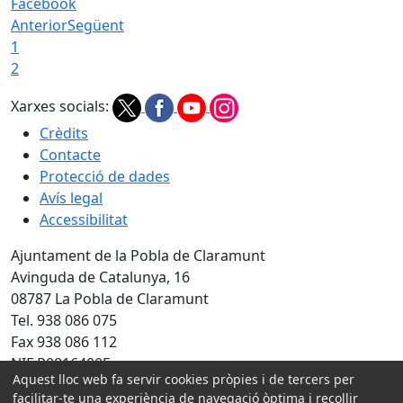
Facebook
Anterior
Següent
1
2
Xarxes socials:
Crèdits
Contacte
Protecció de dades
Avís legal
Accessibilitat
Ajuntament de la Pobla de Claramunt
Avinguda de Catalunya, 16
08787 La Pobla de Claramunt
Tel. 938 086 075
Fax 938 086 112
NIF P0816400F
Aquest lloc web fa servir cookies pròpies i de tercers per
Amb la col·laboració de:
facilitar-te una experiència de navegació òptima i recollir