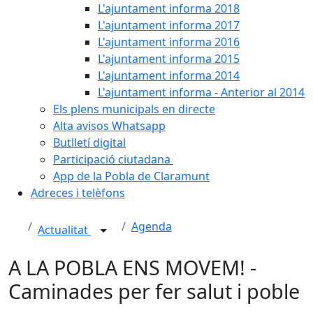
L'ajuntament informa 2018
L'ajuntament informa 2017
L'ajuntament informa 2016
L'ajuntament informa 2015
L'ajuntament informa 2014
L'ajuntament informa - Anterior al 2014
Els plens municipals en directe
Alta avisos Whatsapp
Butlletí digital
Participació ciutadana
App de la Pobla de Claramunt
Adreces i telèfons
Agenda
Actualitat
A LA POBLA ENS MOVEM! -
Caminades per fer salut i poble