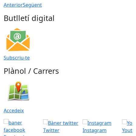
Anterior
Següent
Butlletí digital
Subscriu-te
Plànol / Carrers
Accedeix
Twitter
Instagram
Youtu