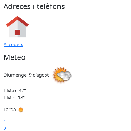
Adreces i telèfons
Accedeix
Meteo
Diumenge, 9 d’agost
D
T.Màx: 37°
T
T.Min: 18°
T
Tarda
T
1
2